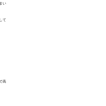
まい
して
で高