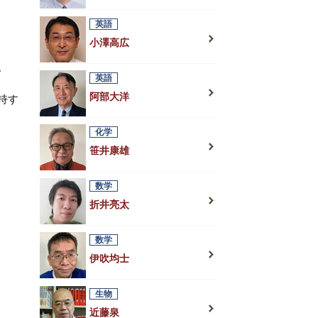
。
英語
小澤高広
。
英語
阿部大洋
持す
化学
笹井康雄
数学
折井亮太
数学
伊吹均士
生物
近藤泉