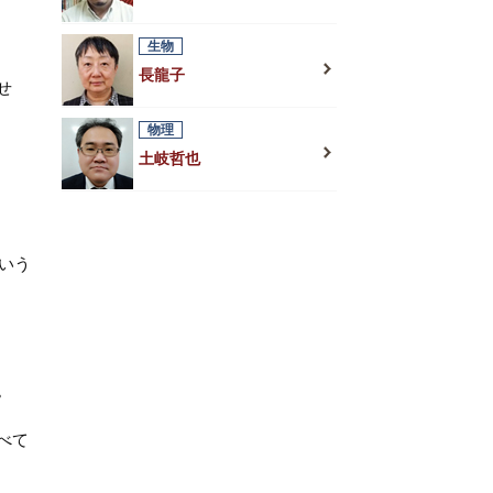
生物
長龍子
せ
物理
土岐哲也
いう
。
べて