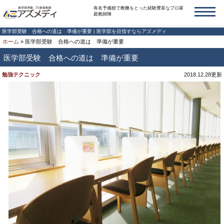
有名予備校で教鞭をとった経験豊富なプロ家
庭教師陣
医学部受験 合格への道は 準備が重要 | 医学部を目指すならアズメディ
ホーム
»
医学部受験 合格への道は 準備が重要
医学部受験 合格への道は 準備が重要
勉強テクニック
2018.12.28更新