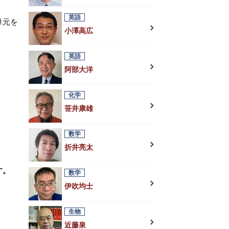
英語
単元を
小澤高広
英語
阿部大洋
化学
笹井康雄
数学
折井亮太
す。
数学
伊吹均士
生物
近藤泉