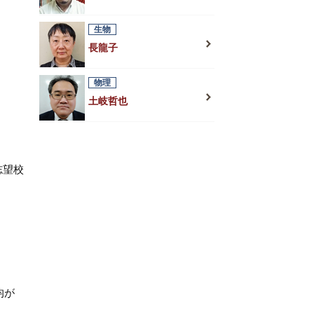
生物
長龍子
物理
土岐哲也
志望校
均が